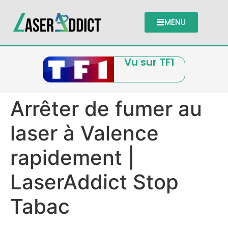
MENU
Vu sur TF1
Arrêter de fumer au
laser à Valence
rapidement |
LaserAddict Stop
Tabac