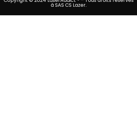
Copyright © 2024 LaserAddict ® – Tous droits réservés
à SAS CS Lazer.