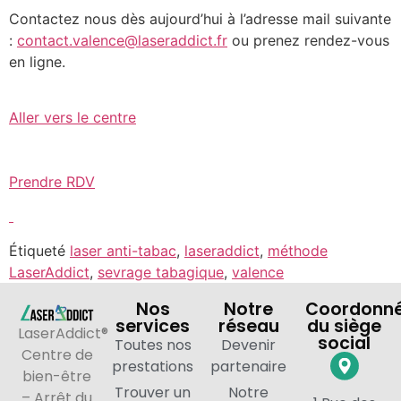
Contactez nous dès aujourd’hui à l’adresse mail suivante
:
contact.valence@laseraddict.fr
ou prenez rendez-vous
en ligne.
Aller vers le centre
Prendre RDV
Étiqueté
laser anti-tabac
,
laseraddict
,
méthode
LaserAddict
,
sevrage tabagique
,
valence
Nos
Notre
Coordonn
services
réseau
du siège
LaserAddict®
social
Toutes nos
Devenir
Centre de
prestations
partenaire
bien-être
Trouver un
Notre
– Arrêt du