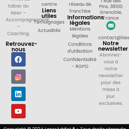
1 Rue des
centre
réseau de
tabac au
Pins, 38100
Liens
franchise
Grenoble,
laser –
utiles
Informations
France
Accompagnement
Témoignages
légales
–
Mentions
Actualités
Coaching.
légales
contact@lase
Notre
Retrouvez-
Conditions
newsletter
nous
d'utilisation
Abonnez-
Confidentialité
vous à
- RGPD
notre
newsletter
pour des
mises à
jour
exclusives.