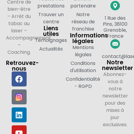
Centre de
prestations
partenaire
bien-être
Trouver un
Notre
– Arrêt du
1 Rue des
centre
réseau de
tabac au
Pins, 38100
Liens
franchise
Grenoble,
laser –
utiles
Informations
France
Accompagnement
Témoignages
légales
–
Mentions
Actualités
Coaching.
légales
contact@lase
Notre
Retrouvez-
Conditions
newsletter
nous
d'utilisation
Abonnez-
Confidentialité
vous à
- RGPD
notre
newsletter
pour des
mises à
jour
exclusives.