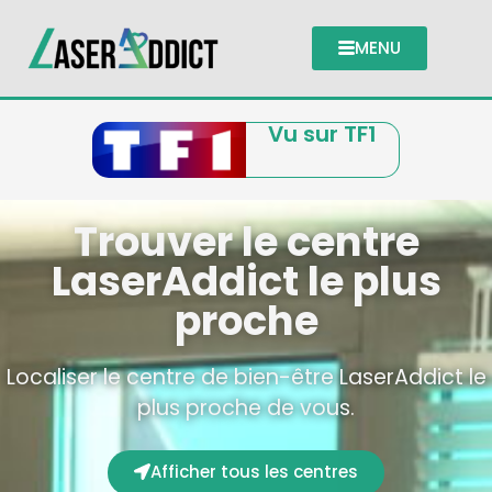
MENU
Vu sur TF1
Trouver le centre
LaserAddict le plus
proche
Localiser le centre de bien-être LaserAddict le
plus proche de vous.
Afficher tous les centres