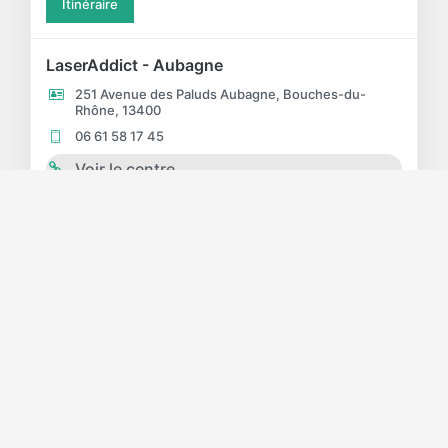
Itinéraire
LaserAddict - Aubagne
251 Avenue des Paluds Aubagne, Bouches-du-
Rhône, 13400
06 61 58 17 45
Voir le centre
Itinéraire
LaserAddict - Bergerac
67 Rue Clairat Bergerac, Dordogne, 24100
06 82 57 46 41
4
Voir le centre
5
Itinéraire