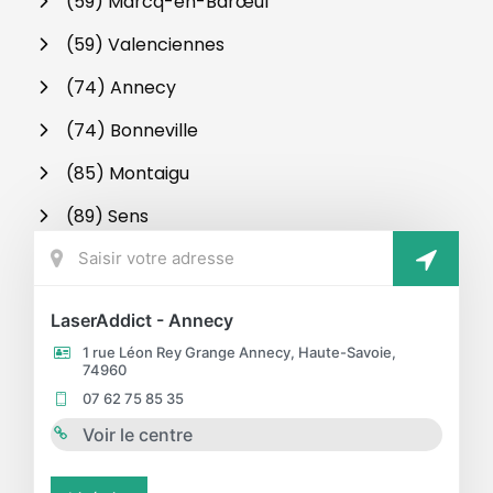
(59) Marcq-en-Barœul
(59) Valenciennes
(74) Annecy
(74) Bonneville
(85) Montaigu
(89) Sens
LaserAddict - Annecy
1 rue Léon Rey Grange Annecy, Haute-Savoie,
74960
07 62 75 85 35
Voir le centre