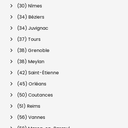
(30) Nîmes
(34) Béziers
(34) Juvignac
(37) Tours
(38) Grenoble
(38) Meylan
(42) Saint-Étienne
(45) Orléans
(50) Coutances
(51) Reims
(56) Vannes