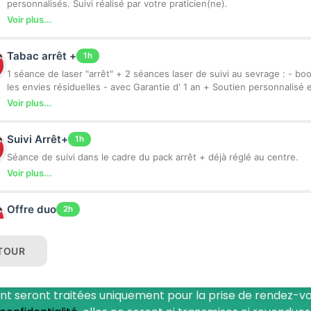
personnalisés. Suivi réalisé par votre praticien(ne).
Voir plus...
Tabac arrêt +
1h
1 séance de laser "arrêt" + 2 séances laser de suivi au sevrage : - boost l'énergie -suppriment
les envies résiduelles - avec Garantie d' 1 an + Soutien personnalisé et
sevrage. Suivi réalisé par votre praticien(ne).
Voir plus...
Suivi Arrêt+
1h
Séance de suivi dans le cadre du pack arrêt + déjà réglé au centre.
Voir plus...
Offre duo
2h
1 séance de laser, pour 2 personnes, avec une garantie d' 1 an en cas de rechute + Soutien et
accompagnement personnalisés. Suivi réalisé par votre praticien(ne).
TOUR
Voir plus...
Cannabis Arret+
ant seront traitées uniquement pour la prise de rendez
1h
Sevrage en 1 séance de laser + 2 séances de laser de suivi au sevrage