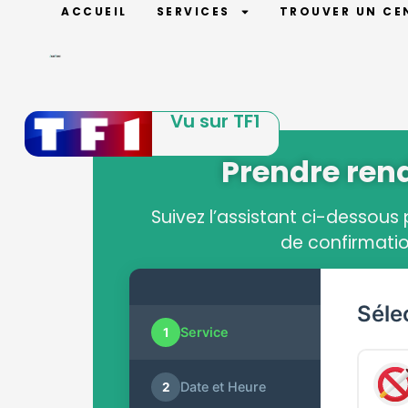
ACCUEIL
SERVICES
TROUVER UN CE
Vu sur TF1
Prendre ren
Suivez l’assistant ci-dessous
de confirmatio
Séle
Service
1
Date et Heure
2