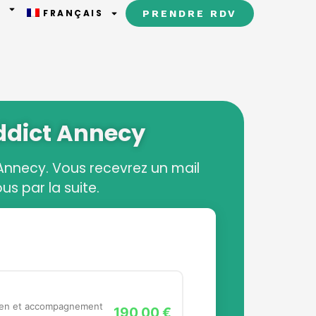
T
FRANÇAIS
PRENDRE RDV
ddict Annecy
’Annecy. Vous recevrez un mail
s par la suite.
190,00 €