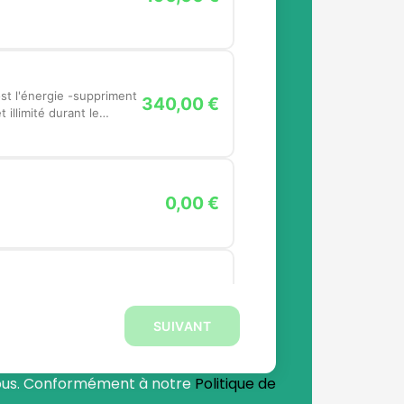
340,00 €
 illimité durant le
0,00 €
340,00 €
SUIVANT
-vous. Conformément à notre
Politique de
. Boost l'énergie -