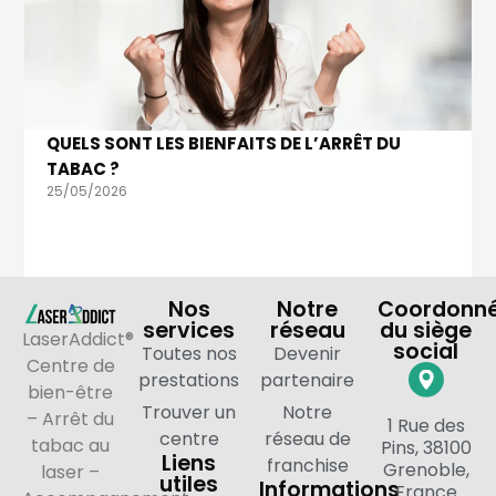
QUELS SONT LES BIENFAITS DE L’ARRÊT DU
TABAC ?
25/05/2026
Nos
Notre
Coordonn
services
réseau
du siège
LaserAddict®
social
Toutes nos
Devenir
Centre de
prestations
partenaire
bien-être
Trouver un
Notre
– Arrêt du
1 Rue des
centre
réseau de
tabac au
Pins, 38100
Liens
franchise
Grenoble,
laser –
utiles
Informations
France