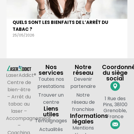
QUELS SONT LES BIENFAITS DE L’ARRÊT DU
TABAC ?
25/05/2026
Nos
Notre
Coordonn
services
réseau
du siège
LaserAddict®
social
Toutes nos
Devenir
Centre de
prestations
partenaire
bien-être
Trouver un
Notre
– Arrêt du
1 Rue des
centre
réseau de
tabac au
Pins, 38100
Liens
franchise
Grenoble,
laser –
utiles
Informations
France
Accompagnement
Témoignages
légales
–
Mentions
Actualités
Coaching.