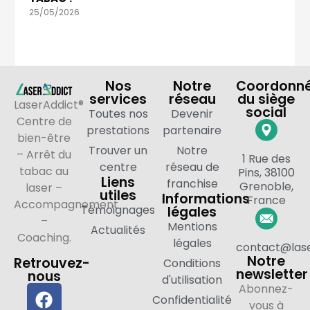
25/05/2026
Nos
Notre
Coordonn
services
réseau
du siège
LaserAddict®
social
Toutes nos
Devenir
Centre de
prestations
partenaire
bien-être
Trouver un
Notre
– Arrêt du
1 Rue des
centre
réseau de
tabac au
Pins, 38100
Liens
franchise
Grenoble,
laser –
utiles
Informations
France
Accompagnement
Témoignages
légales
–
Mentions
Actualités
Coaching.
légales
contact@lase
Notre
Retrouvez-
Conditions
newsletter
nous
d'utilisation
Abonnez-
Confidentialité
vous à