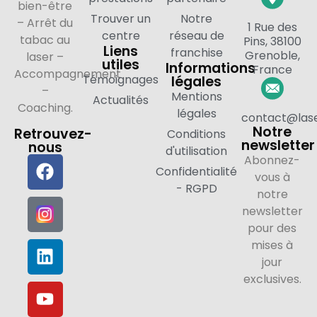
bien-être
Trouver un
Notre
– Arrêt du
1 Rue des
centre
réseau de
tabac au
Pins, 38100
Liens
franchise
Grenoble,
laser –
utiles
Informations
France
Accompagnement
Témoignages
légales
–
Mentions
Actualités
Coaching.
légales
contact@lase
Notre
Retrouvez-
Conditions
newsletter
nous
d'utilisation
Abonnez-
Confidentialité
vous à
- RGPD
notre
newsletter
pour des
mises à
jour
exclusives.