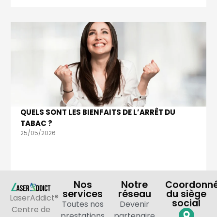
QUELS SONT LES BIENFAITS DE L’ARRÊT DU
TABAC ?
25/05/2026
Nos
Notre
Coordonn
services
réseau
du siège
LaserAddict®
social
Toutes nos
Devenir
Centre de
prestations
partenaire