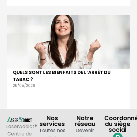
QUELS SONT LES BIENFAITS DE L’ARRÊT DU
TABAC ?
25/05/2026
Nos
Notre
Coordonn
services
réseau
du siège
LaserAddict®
social
Toutes nos
Devenir
Centre de