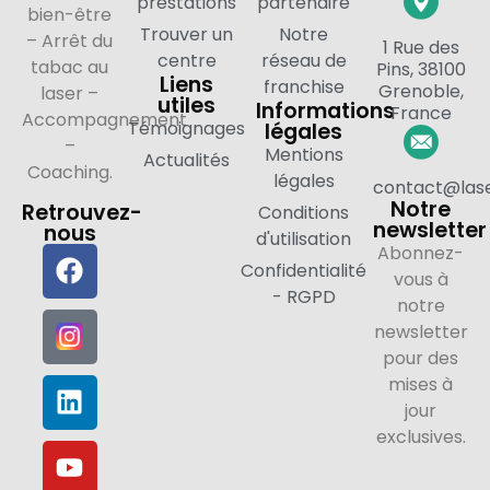
prestations
partenaire
bien-être
Trouver un
Notre
– Arrêt du
1 Rue des
centre
réseau de
tabac au
Pins, 38100
Liens
franchise
Grenoble,
laser –
utiles
Informations
France
Accompagnement
Témoignages
légales
–
Mentions
Actualités
Coaching.
légales
contact@lase
Notre
Retrouvez-
Conditions
newsletter
nous
d'utilisation
Abonnez-
Confidentialité
vous à
- RGPD
notre
newsletter
pour des
mises à
jour
exclusives.