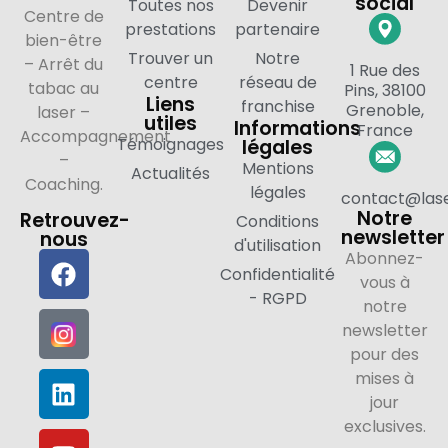
social
Toutes nos
Devenir
Centre de
prestations
partenaire
bien-être
Trouver un
Notre
– Arrêt du
1 Rue des
centre
réseau de
tabac au
Pins, 38100
Liens
franchise
Grenoble,
laser –
utiles
Informations
France
Accompagnement
Témoignages
légales
–
Mentions
Actualités
Coaching.
légales
contact@lase
Notre
Retrouvez-
Conditions
newsletter
nous
d'utilisation
Abonnez-
Confidentialité
vous à
- RGPD
notre
newsletter
pour des
mises à
jour
exclusives.