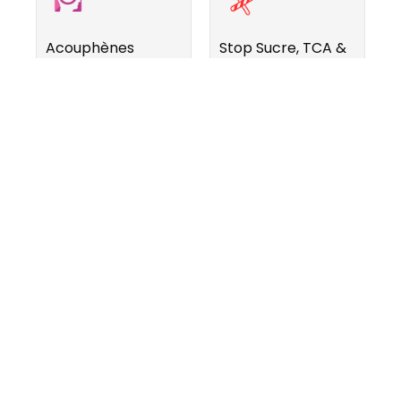
Acouphènes
Stop Sucre, TCA &
Compulsion
Pour réduire les
Pour atténuer
nuisances sonores.
l'envie de manger
des sucreries.
Gestion du
Charge mentale
sommeil
Pour mieux gérer
Pour retrouver le
les situations
sommeil et bien
complexes.
dormir.