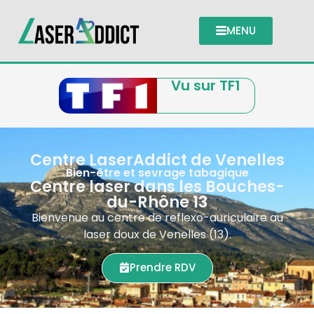
MENU
Vu sur TF1
Centre LaserAddict de Venelles
Bien-être et sevrage tabagique
Centre laser dans les Bouches-
du-Rhône 13
Bienvenue au centre de reflexo-auriculaire au
laser doux de Venelles (13).
Prendre RDV