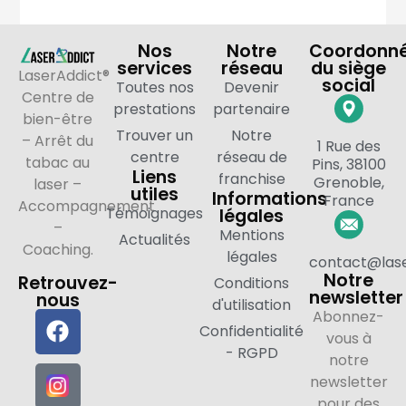
Nos
Notre
Coordonn
services
réseau
du siège
LaserAddict®
social
Toutes nos
Devenir
Centre de
prestations
partenaire
bien-être
Trouver un
Notre
– Arrêt du
1 Rue des
centre
réseau de
tabac au
Pins, 38100
Liens
franchise
Grenoble,
laser –
utiles
Informations
France
Accompagnement
Témoignages
légales
–
Mentions
Actualités
Coaching.
légales
contact@lase
Notre
Retrouvez-
Conditions
newsletter
nous
d'utilisation
Abonnez-
Confidentialité
vous à
- RGPD
notre
newsletter
pour des