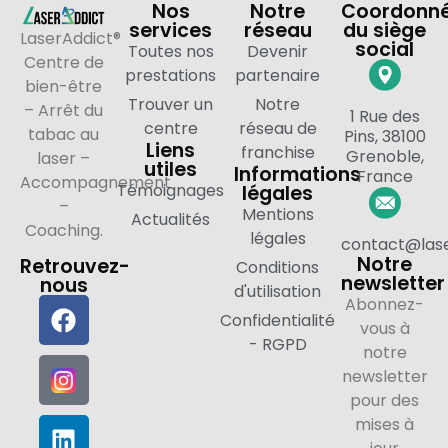
Nos
Notre
Coordonn
services
réseau
du siège
LaserAddict®
social
Toutes nos
Devenir
Centre de
prestations
partenaire
bien-être
Trouver un
Notre
– Arrêt du
1 Rue des
centre
réseau de
tabac au
Pins, 38100
Liens
franchise
Grenoble,
laser –
utiles
Informations
France
Accompagnement
Témoignages
légales
–
Mentions
Actualités
Coaching.
légales
contact@lase
Notre
Retrouvez-
Conditions
newsletter
nous
d'utilisation
Abonnez-
Confidentialité
vous à
- RGPD
notre
newsletter
pour des
mises à