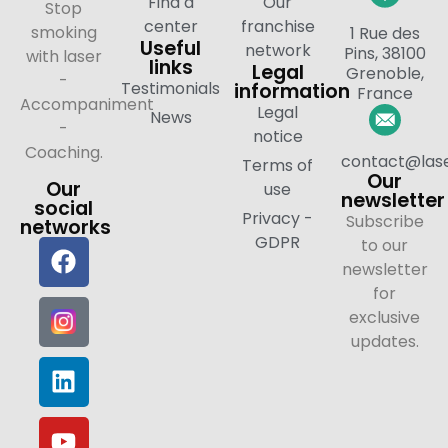
Find a
Our
Stop
center
franchise
smoking
1 Rue des
Useful
network
Pins, 38100
with laser
links
Legal
Grenoble,
-
Testimonials
information
France
Accompaniment
Legal
News
-
notice
Coaching.
contact@lase
Terms of
Our
Our
use
newsletter
social
Privacy -
Subscribe
networks
GDPR
to our
newsletter
for
exclusive
updates.