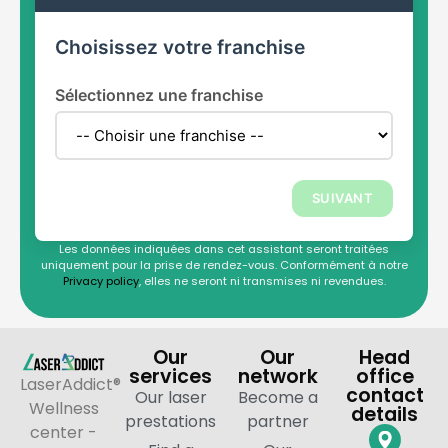
Choisissez votre franchise
Sélectionnez une franchise
SUIVANT
Les données indiquées dans cet assistant seront traitées
uniquement pour la prise de rendez-vous. Conformément à notre
Privacy policy
, elles ne seront ni transmises ni revendues.
Our
Our
Head
services
network
office
LaserAddict®
contact
Our laser
Become a
Wellness
details
prestations
partner
center -