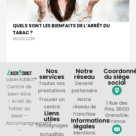
QUELS SONT LES BIENFAITS DE L’ARRÊT DU
TABAC ?
25/05/2026
Nos
Notre
Coordonn
services
réseau
du siège
LaserAddict®
social
Toutes nos
Devenir
Centre de
prestations
partenaire
bien-être
Trouver un
Notre
– Arrêt du
1 Rue des
centre
réseau de
tabac au
Pins, 38100
Liens
franchise
Grenoble,
laser –
utiles
Informations
France
Accompagnement
Témoignages
légales
–
Mentions
Actualités