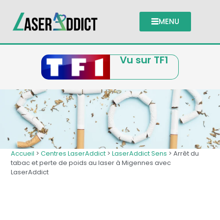
MENU
Vu sur TF1
Accueil
>
Centres LaserAddict
>
LaserAddict Sens
> Arrêt du
tabac et perte de poids au laser à Migennes avec
LaserAddict