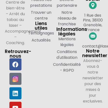
Centre de
prestations
partenaire
bien-être
Trouver un
Notre
– Arrêt du
1 Rue des
centre
réseau de
tabac au
Pins, 38100
Liens
franchise
Grenoble,
laser –
utiles
Informations
France
Accompagnement
Témoignages
légales
–
Mentions
Actualités
Coaching.
légales
contact@lase
Notre
Retrouvez-
Conditions
newsletter
nous
d'utilisation
Abonnez-
Confidentialité
vous à
- RGPD
notre
newsletter
pour des
mises à
jour
exclusives.