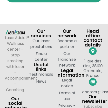
Our
Our
Head
services
network
office
LaserAddict®
contact
Our laser
Become a
Wellness
details
prestations
partner
center -
Find a
Our
Stop
center
franchise
smoking
1 Rue des
Useful
network
Pins, 38100
with laser
links
Legal
Grenoble,
-
Testimonials
information
France
Accompaniment
Legal
News
-
notice
Coaching.
contact@lase
Terms of
Our
Our
use
newsletter
social
Privacy -
Subscribe
networks