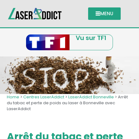
MENU
Vu sur TF1
Home
>
Centres LaserAddict
>
LaserAddict Bonneville
> Arrêt
du tabac et perte de poids au laser à Bonneville avec
LaserAddict
Arrêt du tabac et perte