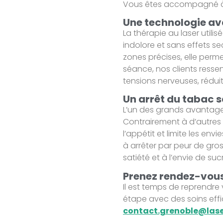
Vous êtes accompagné à 
Une technologie av
La thérapie au laser util
indolore et sans effets sec
zones précises, elle perm
séance, nos clients ressen
tensions nerveuses, réduit 
Un arrêt du tabac s
L’un des grands avantages
Contrairement à d’autres
l’appétit et limite les en
à arrêter par peur de gross
satiété et à l’envie de su
Prenez rendez-vous
Il est temps de reprendr
étape avec des soins effi
contact.grenoble@lase