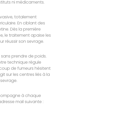
ituts ni médicaments.
nvasive, totalement
riculaire. En ciblant des
tine. Dès la première
e, le traitement apaise les
our réussir son sevrage.
r sans prendre de poids.
tre technique régule
eaucoup de fumeurs hésitent
t sur les centres liés à la
e sevrage.
 accompagne à chaque
dresse mail suivante :