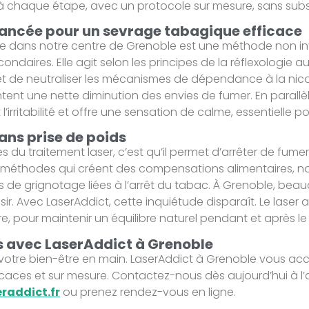
chaque étape, avec un protocole sur mesure, sans subst
ancée pour un sevrage tabagique efficace
isée dans notre centre de Grenoble est une méthode non i
ondaires. Elle agit selon les principes de la réflexologie au
et de neutraliser les mécanismes de dépendance à la nico
tent une nette diminution des envies de fumer. En parallèl
l’irritabilité et offre une sensation de calme, essentielle p
ans prise de poids
 du traitement laser, c’est qu’il permet d’arrêter de fume
 méthodes qui créent des compensations alimentaires, no
vies de grignotage liées à l’arrêt du tabac. À Grenoble, b
ir. Avec LaserAddict, cette inquiétude disparaît. Le laser agi
cre, pour maintenir un équilibre naturel pendant et après l
 avec LaserAddict à Grenoble
e votre bien-être en main. LaserAddict à Grenoble vous
caces et sur mesure. Contactez-nous dès aujourd’hui à l’a
raddict.fr
ou prenez rendez-vous en ligne.