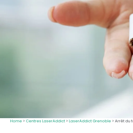
Home
>
Centres LaserAddict
>
LaserAddict Grenoble
> Arrêt du 