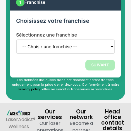
Franchise
1
Choisissez votre franchise
Sélectionnez une franchise
SUIVANT
Les données indiquées dans cet assistant seront traitées
uniquement pour la prise de rendez-vous. Conformément à notre
Privacy policy
, elles ne seront ni transmises ni revendues.
Our
Our
Head
services
network
office
LaserAddict®
contact
Our laser
Become a
Wellness
details
prestations
partner