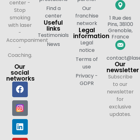
center -
Find a
Our
Stop
center
franchise
smoking
1 Rue des
Useful
network
Pins, 38100
with laser
links
Legal
Grenoble,
-
Testimonials
information
France
Accompaniment
Legal
News
-
notice
Coaching.
contact@lase
Terms of
Our
Our
use
newsletter
social
Privacy -
Subscribe
networks
GDPR
to our
newsletter
for
exclusive
updates.