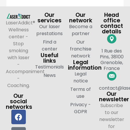
Our
Our
Head
services
network
office
LaserAddict®
contact
Our laser
Become a
Wellness
details
prestations
partner
center -
Find a
Our
Stop
center
franchise
smoking
1 Rue des
Useful
network
Pins, 38100
with laser
links
Legal
Grenoble,
-
Testimonials
information
France
Accompaniment
Legal
News
-
notice
Coaching.
contact@lase
Terms of
Our
Our
use
newsletter
social
Privacy -
Subscribe
networks
GDPR
to our
newsletter
for