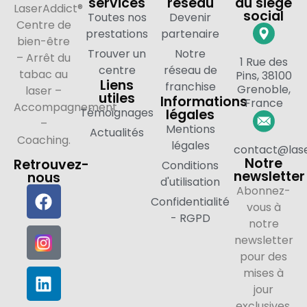
services
réseau
du siège
LaserAddict®
social
Toutes nos
Devenir
Centre de
prestations
partenaire
bien-être
Trouver un
Notre
– Arrêt du
1 Rue des
centre
réseau de
tabac au
Pins, 38100
Liens
franchise
Grenoble,
laser –
utiles
Informations
France
Accompagnement
Témoignages
légales
–
Mentions
Actualités
Coaching.
légales
contact@lase
Notre
Retrouvez-
Conditions
newsletter
nous
d'utilisation
Abonnez-
Confidentialité
vous à
- RGPD
notre
newsletter
pour des
mises à
jour
exclusives.