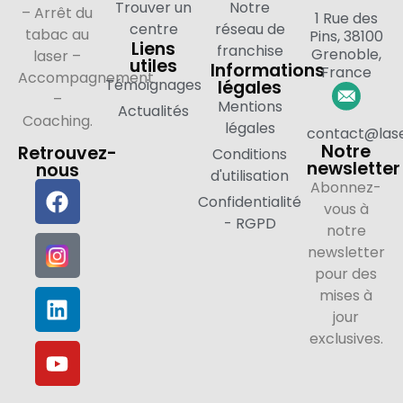
Trouver un
Notre
– Arrêt du
1 Rue des
centre
réseau de
tabac au
Pins, 38100
Liens
franchise
Grenoble,
laser –
utiles
Informations
France
Accompagnement
Témoignages
légales
–
Mentions
Actualités
Coaching.
légales
contact@lase
Notre
Retrouvez-
Conditions
newsletter
nous
d'utilisation
Abonnez-
Confidentialité
vous à
- RGPD
notre
newsletter
pour des
mises à
jour
exclusives.