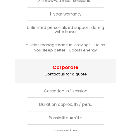
2 follow-up laser sessions *
1-year warranty
Unlimited personalized support during
withdrawal
* Helps manage habitual cravings - Helps
you sleep better - Boosts energy
Corporate
Contact us for a quote
Cessation in 1 session
Duration approx. 1h / pers.
Possibilité Arrêt+