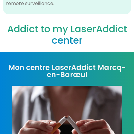
remote surveillance.
Addict to my LaserAddict
center
Mon centre LaserAddict Marcq-
en-Barœul