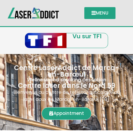
MENU
Vu sur TF1
Centre LaserAddict de Marcq-
en-Barœul
Wellness and smoking cessation
Centre laser dans le Nord 59
Bienvenue au centre de reflexo-auriculaire au
laser doux de Marcq-en-Barœul (09).
Appointment